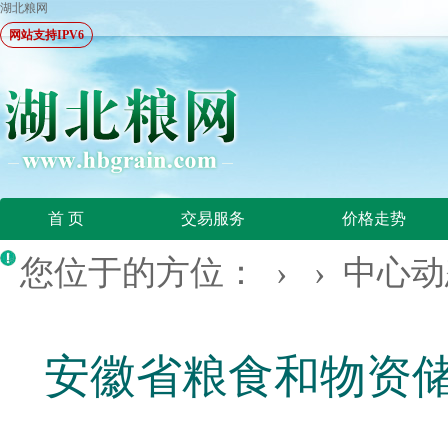
湖北粮网
网站支持IPV6
首 页
交易服务
价格走势
您位于的方位： › ›
中心动
安徽省粮食和物资