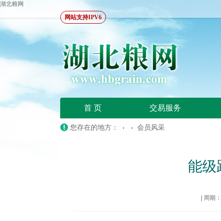
湖北粮网
网站支持IPV6
首 页
交易服务
您存在的地方： › ›
会员风采
能级
|
周期：20